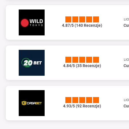
LI
4.87/5 (140 Recenzje)
Cu
LI
4.84/5 (35 Recenzje)
Cu
LI
4.93/5 (92 Recenzje)
Cu