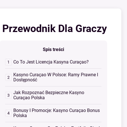
 Przewodnik Dla Graczy
Spis treści
Co To Jest Licencja Kasyna Curaçao?
Kasyno Curaçao W Polsce: Ramy Prawne I
Dostępność
Jak Rozpoznać Bezpieczne Kasyno
Curaçao Polska
Bonusy I Promocje: Kasyno Curaçao Bonus
Polska