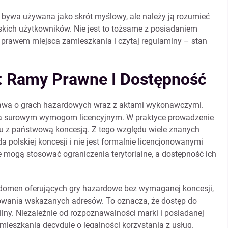
bywa używana jako skrót myślowy, ale należy ją rozumieć
lskich użytkowników. Nie jest to tożsame z posiadaniem
z prawem miejsca zamieszkania i czytaj regulaminy – stan
: Ramy Prawne I Dostępność
stawa o grach hazardowych wraz z aktami wykonawczymi.
lega surowym wymogom licencyjnym. W praktyce prowadzenie
u z państwową koncesją. Z tego względu wiele znanych
a polskiej koncesji i nie jest formalnie licencjonowanymi
mogą stosować ograniczenia terytorialne, a dostępność ich
domen oferujących gry hazardowe bez wymaganej koncesji,
owania wskazanych adresów. To oznacza, że dostęp do
ilny. Niezależnie od rozpoznawalności marki i posiadanej
amieszkania decyduje o legalności korzystania z usług.