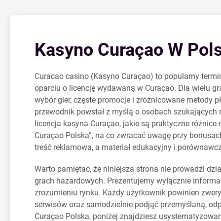
Kasyno Curaçao W Pols
Curacao casino (Kasyno Curaçao) to popularny termi
oparciu o licencję wydawaną w Curaçao. Dla wielu gr
wybór gier, częste promocje i zróżnicowane metody p
przewodnik powstał z myślą o osobach szukających rz
licencja kasyna Curaçao, jakie są praktyczne różnic
Curaçao Polska”, na co zwracać uwagę przy bonusach i 
treść reklamowa, a materiał edukacyjny i porównawcz
Warto pamiętać, że niniejsza strona nie prowadzi dzi
grach hazardowych. Prezentujemy wyłącznie informacj
zrozumieniu rynku. Każdy użytkownik powinien zwery
serwisów oraz samodzielnie podjąć przemyślaną, odpo
Curaçao Polska, poniżej znajdziesz usystematyzowan