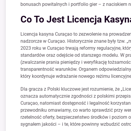
bonusach powitalnych i portfolio gier – z naciskiem
Co To Jest Licencja Kasy
Licencja kasyna Curaçao to zezwolenie na prowadzen
nadzorcze w Curaçao. Historycznie znane były tzw. „
2023 roku w Curaçao trwają reformy regulacyjne, kt
standardów oraz odejście od starszego modelu. W p
(zwalczanie prania pieniędzy i weryfikację tożsamośc
transparentność warunków. Organem odpowiedzialnym
który koordynuje wdrażanie nowego reżimu licencyjn
Dla gracza z Polski kluczowe jest rozumienie, że „Lic
oznacza automatycznie zgodności z polskimi przepisam
Curaçao, natomiast dostępność i legalność korzystan
przewodniku omawiamy, co warto sprawdzić przy weryf
rzetelność oferty, bezpieczeństwo środków i poziom 
sygnałem jakości – i te, które powinny wzbudzić ostr