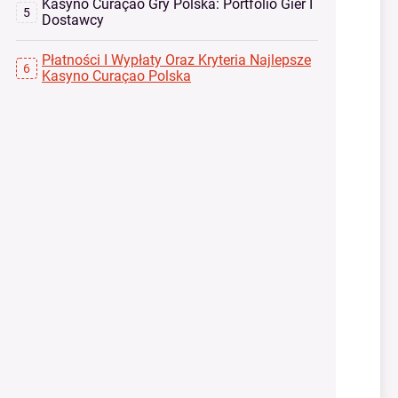
Kasyno Curaçao Gry Polska: Portfolio Gier I
Dostawcy
Płatności I Wypłaty Oraz Kryteria Najlepsze
Kasyno Curaçao Polska