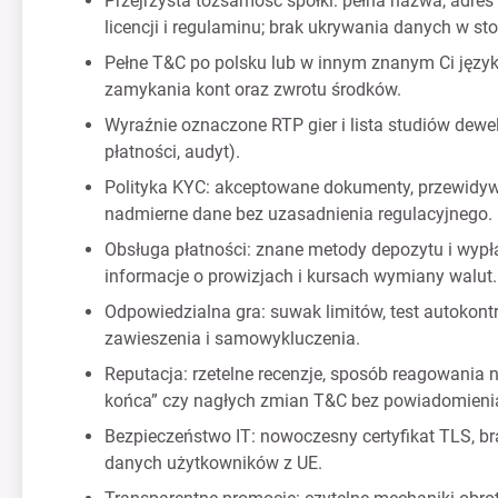
Przejrzysta tożsamość spółki: pełna nazwa, adres r
licencji i regulaminu; brak ukrywania danych w st
Pełne T&C po polsku lub w innym znanym Ci języku
zamykania kont oraz zwrotu środków.
Wyraźnie oznaczone RTP gier i lista studiów dew
płatności, audyt).
Polityka KYC: akceptowane dokumenty, przewidywan
nadmierne dane bez uzasadnienia regulacyjnego.
Obsługa płatności: znane metody depozytu i wypłat
informacje o prowizjach i kursach wymiany walut.
Odpowiedzialna gra: suwak limitów, test autokont
zawieszenia i samowykluczenia.
Reputacja: rzetelne recenzje, sposób reagowania n
końca” czy nagłych zmian T&C bez powiadomieni
Bezpieczeństwo IT: nowoczesny certyfikat TLS, b
danych użytkowników z UE.