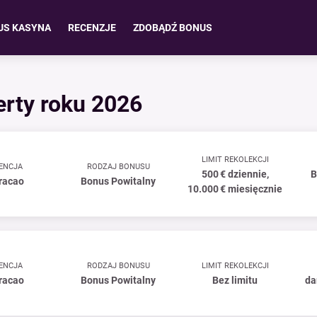
US KASYNA
RECENZJE
ZDOBĄDŹ BONUS
erty roku 2026
LIMIT REKOLEKCJI
CENCJA
RODZAJ BONUSU
500 € dziennie,
B
racao
Bonus Powitalny
10.000 € miesięcznie
CENCJA
RODZAJ BONUSU
LIMIT REKOLEKCJI
racao
Bonus Powitalny
Bez limitu
da