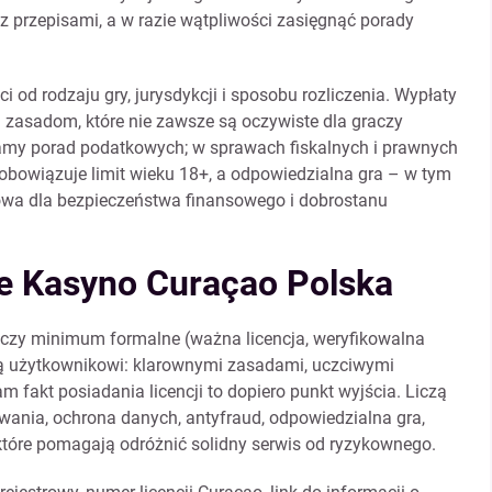
 przepisami, a w razie wątpliwości zasięgnąć porady
 od rodzaju gry, jurysdykcji i sposobu rozliczenia. Wypłaty
 zasadom, które nie zawsze są oczywiste dla graczy
lamy porad podatkowych; w sprawach fiskalnych i prawnych
obowiązuje limit wieku 18+, a odpowiedzialna gra – w tym
zowa dla bezpieczeństwa finansowego i dobrostanu
e Kasyno Curaçao Polska
łączy minimum formalne (ważna licencja, weryfikowalna
cą użytkownikowi: klarownymi zasadami, uczciwymi
fakt posiadania licencji to dopiero punkt wyjścia. Liczą
wania, ochrona danych, antyfraud, odpowiedzialna gra,
które pomagają odróżnić solidny serwis od ryzykownego.